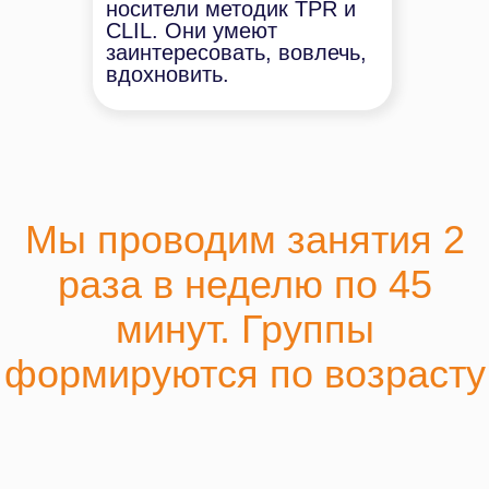
носители методик TPR и
Чтение, аудирование,
CLIL. Они умеют
грамматика, лексика говорение,
заинтересовать, вовлечь,
разговорные навыки.
вдохновить.
72 занятия в год
Оставить заявку
Чтобы выучить язык, нужно
6 лет непрерывного
обучения