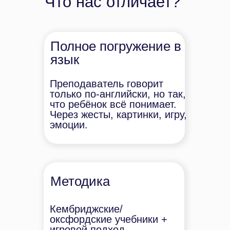
Что нас отличает?
Полное погружение в
язык
Преподаватель говорит
только по-английски, но так,
что ребёнок всё понимает.
Через жесты, картинки, игру,
эмоции.
English Kids (5–7 лет)
Методика
72 занятия в год
Кембриджские/
Игровой формат занятий
оксфордские учебники +
игровой подход